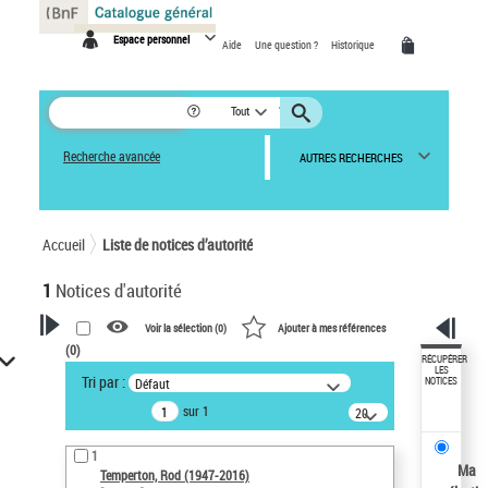
Panneau de gestion des cookies
Espace personnel
Aide
Une question ?
Historique
Tout
Recherche avancée
AUTRES RECHERCHES
Accueil
Liste de notices d’autorité
1
Notices d'autorité
Voir la sélection (
0
)
Ajouter à mes références
(
0
)
VOTRE RECHERCHE
RÉCUPÉRER
LES
Tri par :
Défaut
NOTICES
Recherche avancée dans les
sur 1
notices d’autorité
20
résultats/page
Œuvres liées à l'auteur :
1
Temperton, Rod (1947-2016)
Ma
Temperton, Rod (1947-2016)