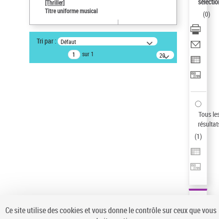
sélectio
[Thriller]
Type de notice d'autorité
Titre uniforme musical
(
0
)
Œuvre
Sauvegarder votre recherche
Tri par :
Défaut
AFFINER
sur 1
20
résultats/page
Type de notice d'autorité
Œuvre
(1)
Titre uniforme musical
(1)
Statut de la notice d’autorité
Tous le
résultat
Pays
(
1
)
Auteur d’œuvre
Ce site utilise des cookies et vous donne le contrôle sur ceux que vous