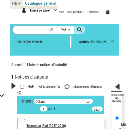
Panneau de gestion des cookies
Espace personnel
Aide
Une question ?
Historique
Tout
Recherche avancée
AUTRES RECHERCHES
Accueil
Liste de notices d’autorité
1
Notices d'autorité
Voir la sélection (
0
)
Ajouter à mes références
(
0
)
VOTRE RECHERCHE
RÉCUPÉRER
LES
Tri par :
Défaut
NOTICES
Recherche avancée dans les
sur 1
notices d’autorité
20
résultats/page
Œuvres liées à l'auteur :
1
Temperton, Rod (1947-2016)
Ma
Temperton, Rod (1947-2016)