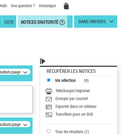
Aide
Une question ?
Historique
DANS UNIVERS
COTE
NOTICES D'AUTORITÉ
RÉCUPÉRER LES NOTICES
ésultats/page
Ma sélection
(
0
)
Télécharger/Imprimer
Envoyer par courriel
Exporter dans un tableau
Transférer pour un SGB
ésultats/page
Tous les résultats
(
1
)