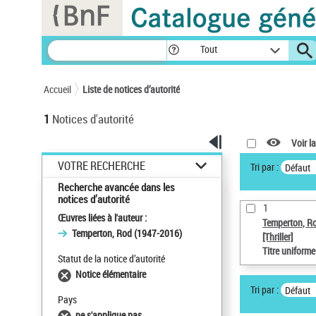
Panneau de gestion des cookies
Tout
Accueil
Liste de notices d’autorité
1
Notices d'autorité
Voir la
VOTRE RECHERCHE
Tri par :
Défaut
Recherche avancée dans les
notices d’autorité
1
Œuvres liées à l'auteur :
Temperton, R
Temperton, Rod (1947-2016)
[Thriller]
Titre uniform
Statut de la notice d’autorité
Notice élémentaire
Tri par :
Défaut
Pays
ne s'applique pas