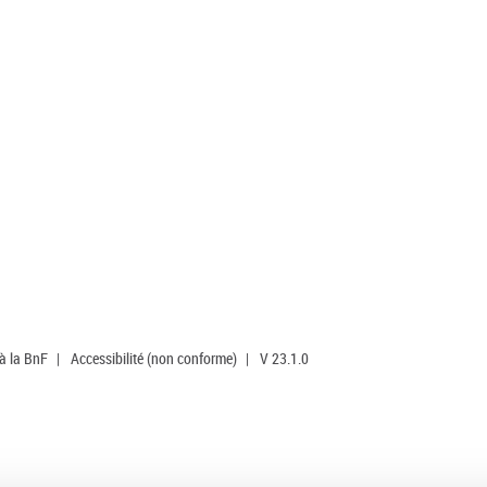
 à la BnF
|
Accessibilité (non conforme)
|
V 23.1.0