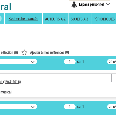
Espace personnel
Recherche avancée
AUTEURS A-Z
SUJETS A-Z
PÉRIODIQUES
(
0
)
 sélection (
0
)
Ajouter à mes références
sur 1
20 r
od (1947-2016)
e musical
sur 1
20 r