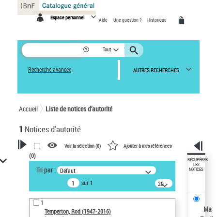
Panneau de gestion des cookies
Espace personnel
Aide
Une question ?
Historique
Tout
Recherche avancée
AUTRES RECHERCHES
Accueil
Liste de notices d’autorité
1
Notices d'autorité
Voir la sélection (
0
)
Ajouter à mes références
(
0
)
VOTRE RECHERCHE
RÉCUPÉRER
LES
Tri par :
Défaut
NOTICES
Recherche avancée dans les
sur 1
notices d’autorité
20
résultats/page
Œuvres liées à l'auteur :
1
Temperton, Rod (1947-2016)
Ma
Temperton, Rod (1947-2016)