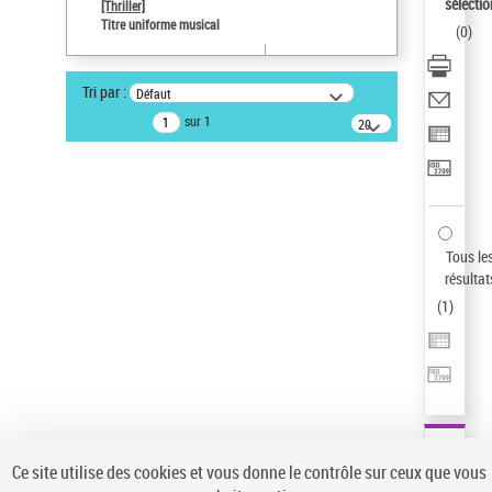
sélectio
[Thriller]
Type de notice d'autorité
Titre uniforme musical
(
0
)
Œuvre
Sauvegarder votre recherche
Tri par :
Défaut
AFFINER
sur 1
20
résultats/page
Type de notice d'autorité
Œuvre
(1)
Titre uniforme musical
(1)
Statut de la notice d’autorité
Tous le
résultat
Pays
(
1
)
Auteur d’œuvre
Ce site utilise des cookies et vous donne le contrôle sur ceux que vous