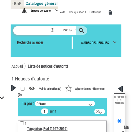
Panneau de gestion des cookies
Espace personnel
Aide
Une question ?
Historique
Tout
Recherche avancée
AUTRES RECHERCHES
Accueil
Liste de notices d’autorité
1
Notices d'autorité
Voir la sélection (
0
)
Ajouter à mes références
(
0
)
VOTRE RECHERCHE
RÉCUPÉRER
LES
Tri par :
Défaut
NOTICES
Recherche avancée dans les
sur 1
notices d’autorité
20
résultats/page
Œuvres liées à l'auteur :
1
Temperton, Rod (1947-2016)
Ma
Temperton, Rod (1947-2016)