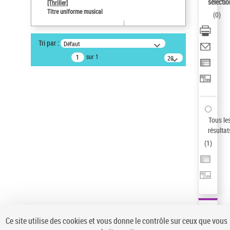
sélectio
[Thriller]
Pays
Titre uniforme musical
(
0
)
ne s'applique pas
Type de notice d'autorité
Tri par :
Défaut
Titre uniforme musical
sur 1
20
Œuvre
résultats/page
Sauvegarder votre recherche
AFFINER
Type de notice d'autorité
Tous le
Œuvre
(1)
résultat
Titre uniforme musical
(1)
(
1
)
Statut de la notice d’autorité
Pays
Auteur d’œuvre
Ce site utilise des cookies et vous donne le contrôle sur ceux que vous