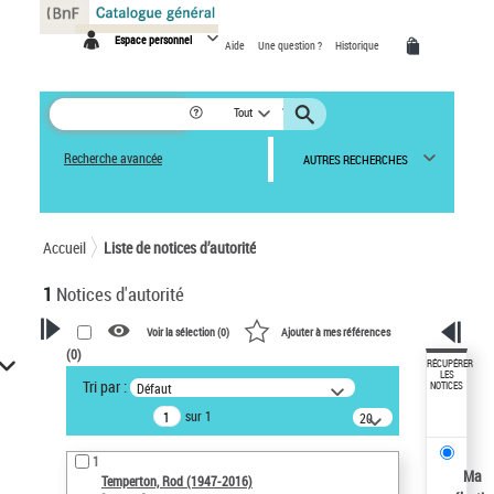
Panneau de gestion des cookies
Espace personnel
Aide
Une question ?
Historique
Tout
Recherche avancée
AUTRES RECHERCHES
Accueil
Liste de notices d’autorité
1
Notices d'autorité
Voir la sélection (
0
)
Ajouter à mes références
(
0
)
VOTRE RECHERCHE
RÉCUPÉRER
LES
Tri par :
Défaut
NOTICES
Recherche avancée dans les
sur 1
notices d’autorité
20
résultats/page
Œuvres liées à l'auteur :
1
Temperton, Rod (1947-2016)
Ma
Temperton, Rod (1947-2016)