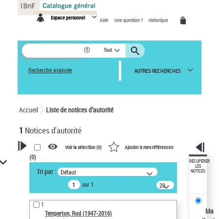
Panneau de gestion des cookies
Espace personnel
Aide
Une question ?
Historique
Tout
Recherche avancée
AUTRES RECHERCHES
Accueil
Liste de notices d’autorité
1
Notices d'autorité
Voir la sélection (
0
)
Ajouter à mes références
(
0
)
VOTRE RECHERCHE
RÉCUPÉRER
LES
Tri par :
Défaut
NOTICES
Recherche avancée dans les
sur 1
notices d’autorité
20
résultats/page
Œuvres liées à l'auteur :
1
Temperton, Rod (1947-2016)
Ma
Temperton, Rod (1947-2016)