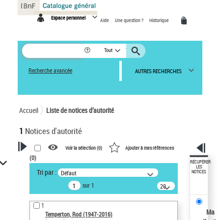
Panneau de gestion des cookies
Espace personnel
Aide
Une question ?
Historique
Tout
Recherche avancée
AUTRES RECHERCHES
Accueil
Liste de notices d’autorité
1
Notices d'autorité
Voir la sélection (
0
)
Ajouter à mes références
(
0
)
VOTRE RECHERCHE
RÉCUPÉRER
LES
Tri par :
Défaut
NOTICES
Recherche avancée dans les
sur 1
notices d’autorité
20
résultats/page
Œuvres liées à l'auteur :
1
Temperton, Rod (1947-2016)
Ma
Temperton, Rod (1947-2016)