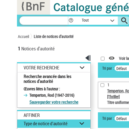
Panneau de gestion des cookies
Tout
Accueil
Liste de notices d’autorité
1
Notices d'autorité
Voir la
VOTRE RECHERCHE
Tri par :
Défaut
Recherche avancée dans les
notices d’autorité
1
Œuvres liées à l'auteur :
Temperton, R
Temperton, Rod (1947-2016)
[Thriller]
Sauvegarder votre recherche
Titre uniform
AFFINER
Tri par :
Défaut
Type de notice d'autorité