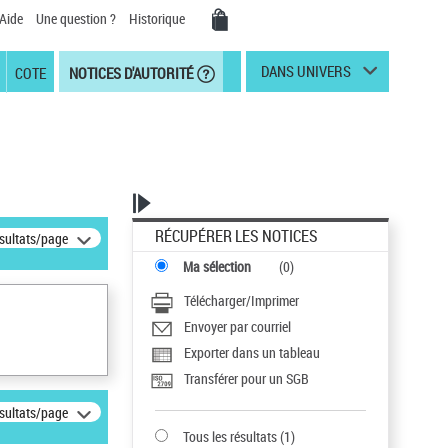
Aide
Une question ?
Historique
DANS UNIVERS
COTE
NOTICES D'AUTORITÉ
RÉCUPÉRER LES NOTICES
ésultats/page
Ma sélection
(
0
)
Télécharger/Imprimer
Envoyer par courriel
Exporter dans un tableau
Transférer pour un SGB
ésultats/page
Tous les résultats
(
1
)