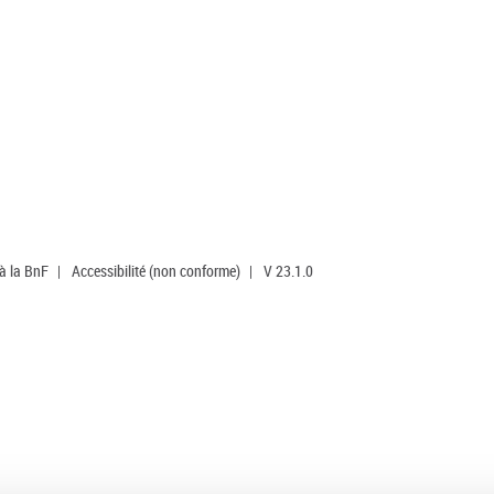
 à la BnF
|
Accessibilité (non conforme)
|
V 23.1.0