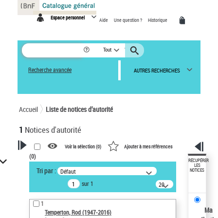
Panneau de gestion des cookies
Espace personnel
Aide
Une question ?
Historique
Tout
Recherche avancée
AUTRES RECHERCHES
Accueil
Liste de notices d’autorité
1
Notices d'autorité
Voir la sélection (
0
)
Ajouter à mes références
(
0
)
VOTRE RECHERCHE
RÉCUPÉRER
LES
Tri par :
Défaut
NOTICES
Recherche avancée dans les
sur 1
notices d’autorité
20
résultats/page
Œuvres liées à l'auteur :
1
Temperton, Rod (1947-2016)
Ma
Temperton, Rod (1947-2016)