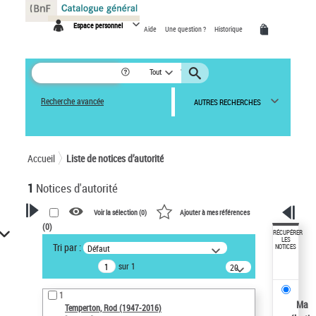
Panneau de gestion des cookies
Espace personnel
Aide
Une question ?
Historique
Tout
Recherche avancée
AUTRES RECHERCHES
Accueil
Liste de notices d’autorité
1
Notices d'autorité
Voir la sélection (
0
)
Ajouter à mes références
(
0
)
VOTRE RECHERCHE
RÉCUPÉRER
LES
Tri par :
Défaut
NOTICES
Recherche avancée dans les
sur 1
notices d’autorité
20
résultats/page
Œuvres liées à l'auteur :
1
Temperton, Rod (1947-2016)
Ma
Temperton, Rod (1947-2016)