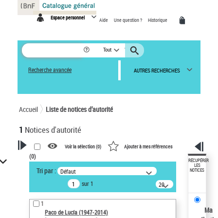
Panneau de gestion des cookies
Espace personnel
Aide
Une question ?
Historique
Tout
Recherche avancée
AUTRES RECHERCHES
Accueil
Liste de notices d’autorité
1
Notices d'autorité
Voir la sélection (
0
)
Ajouter à mes références
(
0
)
VOTRE RECHERCHE
RÉCUPÉRER
LES
Tri par :
Défaut
NOTICES
Recherche avancée dans les
sur 1
notices d’autorité
20
résultats/page
Œuvres liées à l'auteur :
1
Paco de Lucía (1947-2014)
Ma
Paco de Lucía (1947-2014)