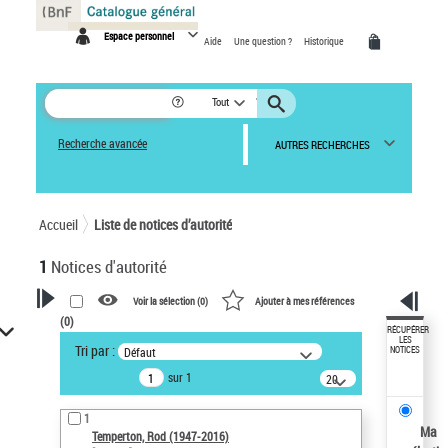
Panneau de gestion des cookies
Espace personnel
Aide
Une question ?
Historique
Tout
Recherche avancée
AUTRES RECHERCHES
Accueil
Liste de notices d’autorité
1
Notices d'autorité
Voir la sélection (
0
)
Ajouter à mes références
(
0
)
VOTRE RECHERCHE
RÉCUPÉRER
LES
Tri par :
Défaut
NOTICES
Recherche avancée dans les
sur 1
notices d’autorité
20
résultats/page
Œuvres liées à l'auteur :
1
Temperton, Rod (1947-2016)
Ma
Temperton, Rod (1947-2016)