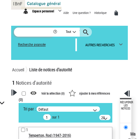
Panneau de gestion des cookies
Espace personnel
Aide
Une question ?
Historique
Tout
Recherche avancée
AUTRES RECHERCHES
Accueil
Liste de notices d’autorité
1
Notices d'autorité
Voir la sélection (
0
)
Ajouter à mes références
(
0
)
VOTRE RECHERCHE
RÉCUPÉRER
LES
Tri par :
Défaut
NOTICES
Recherche avancée dans les
sur 1
notices d’autorité
20
résultats/page
Œuvres liées à l'auteur :
1
Temperton, Rod (1947-2016)
Ma
Temperton, Rod (1947-2016)