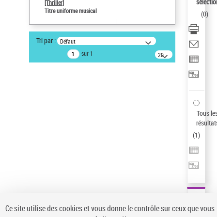
Sauvegarder votre recherche
sélectio
[Thriller]
Titre uniforme musical
(
0
)
AFFINER
Type de notice d'autorité
Tri par :
Défaut
Œuvre
(1)
sur 1
20
résultats/page
Titre uniforme musical
(1)
Statut de la notice d’autorité
Pays
Auteur d’œuvre
Tous le
résultat
(
1
)
Ce site utilise des cookies et vous donne le contrôle sur ceux que vous