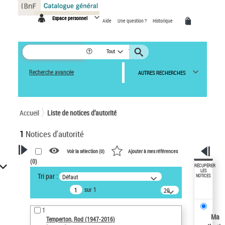
Panneau de gestion des cookies
Espace personnel
Aide
Une question ?
Historique
Tout
Recherche avancée
AUTRES RECHERCHES
Accueil
Liste de notices d’autorité
1
Notices d'autorité
Voir la sélection (
0
)
Ajouter à mes références
(
0
)
VOTRE RECHERCHE
RÉCUPÉRER
LES
Tri par :
Défaut
NOTICES
Recherche avancée dans les
sur 1
notices d’autorité
20
résultats/page
Œuvres liées à l'auteur :
1
Temperton, Rod (1947-2016)
Ma
Temperton, Rod (1947-2016)