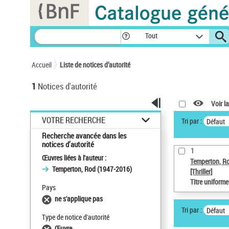
Panneau de gestion des cookies
Tout
Accueil
Liste de notices d’autorité
1
Notices d'autorité
Voir la
VOTRE RECHERCHE
Tri par :
Défaut
Recherche avancée dans les
notices d’autorité
1
Œuvres liées à l'auteur :
Temperton, R
Temperton, Rod (1947-2016)
[Thriller]
Titre uniform
Pays
ne s'applique pas
Tri par :
Défaut
Type de notice d'autorité
Œuvre