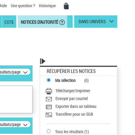
Aide
Une question ?
Historique
DANS UNIVERS
COTE
NOTICES D'AUTORITÉ
RÉCUPÉRER LES NOTICES
ésultats/page
Ma sélection
(
0
)
Télécharger/Imprimer
Envoyer par courriel
Exporter dans un tableau
Transférer pour un SGB
ésultats/page
Tous les résultats
(
1
)