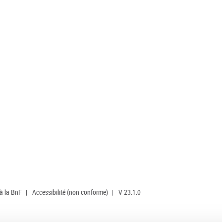
 à la BnF
|
Accessibilité (non conforme)
|
V 23.1.0