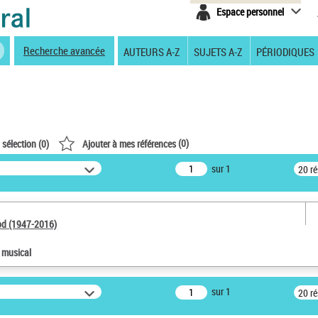
Espace personnel
Recherche avancée
AUTEURS A-Z
SUJETS A-Z
PÉRIODIQUES
(
0
)
 sélection (
0
)
Ajouter à mes références
sur 1
20 r
od (1947-2016)
e musical
sur 1
20 r