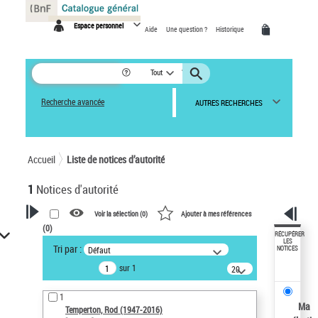
Panneau de gestion des cookies
Espace personnel
Aide
Une question ?
Historique
Tout
Recherche avancée
AUTRES RECHERCHES
Accueil
Liste de notices d’autorité
1
Notices d'autorité
Voir la sélection (
0
)
Ajouter à mes références
(
0
)
VOTRE RECHERCHE
RÉCUPÉRER
LES
Tri par :
Défaut
NOTICES
Recherche avancée dans les
sur 1
notices d’autorité
20
résultats/page
Œuvres liées à l'auteur :
1
Temperton, Rod (1947-2016)
Ma
Temperton, Rod (1947-2016)