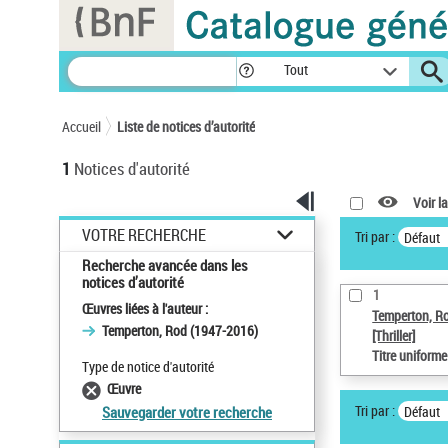
Panneau de gestion des cookies
Tout
Accueil
Liste de notices d’autorité
1
Notices d'autorité
Voir la
VOTRE RECHERCHE
Tri par :
Défaut
Recherche avancée dans les
notices d’autorité
1
Œuvres liées à l'auteur :
Temperton, R
Temperton, Rod (1947-2016)
[Thriller]
Titre uniform
Type de notice d'autorité
Œuvre
Tri par :
Défaut
Sauvegarder votre recherche