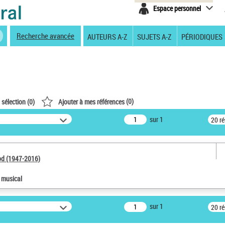
Espace personnel
Recherche avancée
AUTEURS A-Z
SUJETS A-Z
PÉRIODIQUES
(
0
)
 sélection (
0
)
Ajouter à mes références
sur 1
20 r
od (1947-2016)
e musical
sur 1
20 r