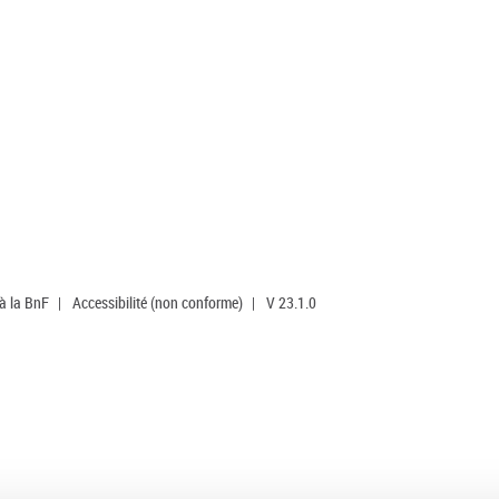
 à la BnF
|
Accessibilité (non conforme)
|
V 23.1.0