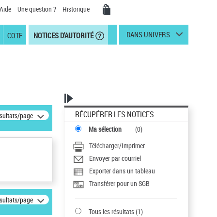
Aide
Une question ?
Historique
DANS UNIVERS
COTE
NOTICES D'AUTORITÉ
RÉCUPÉRER LES NOTICES
ésultats/page
Ma sélection
(
0
)
Télécharger/Imprimer
Envoyer par courriel
Exporter dans un tableau
Transférer pour un SGB
ésultats/page
Tous les résultats
(
1
)