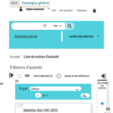
Panneau de gestion des cookies
Espace personnel
Aide
Une question ?
Historique
Tout
Recherche avancée
AUTRES RECHERCHES
Accueil
Liste de notices d’autorité
1
Notices d'autorité
Voir la sélection (
0
)
Ajouter à mes références
(
0
)
VOTRE RECHERCHE
RÉCUPÉRER
LES
Tri par :
Défaut
NOTICES
Recherche avancée dans les
sur 1
notices d’autorité
20
résultats/page
Œuvres liées à l'auteur :
1
Temperton, Rod (1947-2016)
Ma
Temperton, Rod (1947-2016)