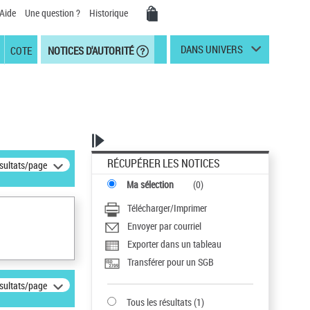
Aide
Une question ?
Historique
DANS UNIVERS
COTE
NOTICES D'AUTORITÉ
RÉCUPÉRER LES NOTICES
ésultats/page
Ma sélection
(
0
)
Télécharger/Imprimer
Envoyer par courriel
Exporter dans un tableau
Transférer pour un SGB
ésultats/page
Tous les résultats
(
1
)