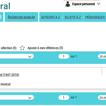
Espace personnel
Recherche avancée
AUTEURS A-Z
SUJETS A-Z
PÉRIODIQUES
(
0
)
 sélection (
0
)
Ajouter à mes références
sur 1
20 r
od (1947-2016)
e musical
sur 1
20 r