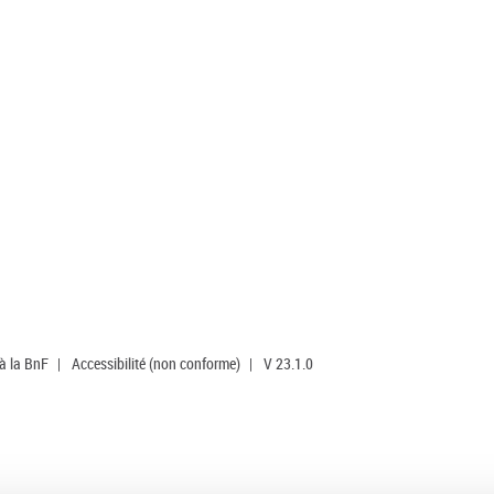
 à la BnF
|
Accessibilité (non conforme)
|
V 23.1.0