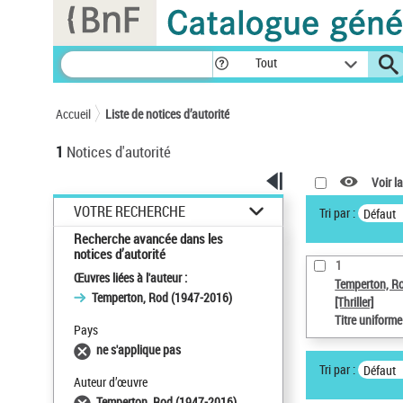
Panneau de gestion des cookies
Tout
Accueil
Liste de notices d’autorité
1
Notices d'autorité
Voir la
VOTRE RECHERCHE
Tri par :
Défaut
Recherche avancée dans les
notices d’autorité
1
Œuvres liées à l'auteur :
Temperton, R
Temperton, Rod (1947-2016)
[Thriller]
Titre uniform
Pays
ne s'applique pas
Tri par :
Défaut
Auteur d’œuvre
Temperton, Rod (1947-2016)