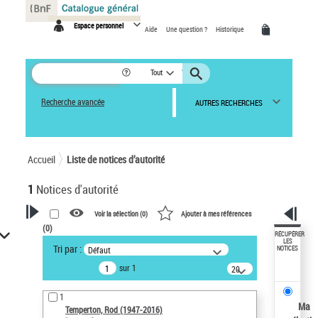
Panneau de gestion des cookies
Espace personnel
Aide
Une question ?
Historique
Tout
Recherche avancée
AUTRES RECHERCHES
Accueil
Liste de notices d’autorité
1
Notices d'autorité
Voir la sélection (
0
)
Ajouter à mes références
(
0
)
VOTRE RECHERCHE
RÉCUPÉRER
LES
Tri par :
Défaut
NOTICES
Recherche avancée dans les
sur 1
notices d’autorité
20
résultats/page
Œuvres liées à l'auteur :
1
Temperton, Rod (1947-2016)
Ma
Temperton, Rod (1947-2016)