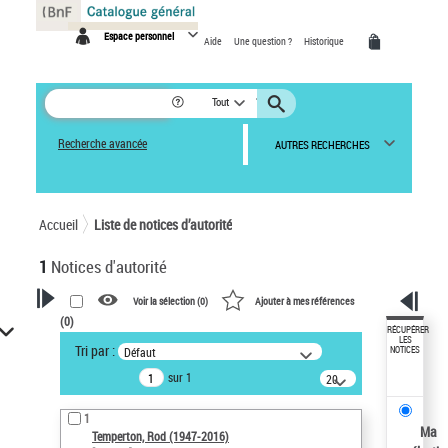
Panneau de gestion des cookies
Espace personnel
Aide
Une question ?
Historique
Tout
Recherche avancée
AUTRES RECHERCHES
Accueil
Liste de notices d’autorité
1
Notices d'autorité
Voir la sélection (
0
)
Ajouter à mes références
(
0
)
VOTRE RECHERCHE
RÉCUPÉRER
LES
Tri par :
Défaut
NOTICES
Recherche avancée dans les
sur 1
notices d’autorité
20
résultats/page
Œuvres liées à l'auteur :
1
Temperton, Rod (1947-2016)
Ma
Temperton, Rod (1947-2016)