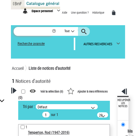
Panneau de gestion des cookies
Espace personnel
Aide
Une question ?
Historique
Tout
Recherche avancée
AUTRES RECHERCHES
Accueil
Liste de notices d’autorité
1
Notices d'autorité
Voir la sélection (
0
)
Ajouter à mes références
(
0
)
VOTRE RECHERCHE
RÉCUPÉRER
LES
Tri par :
Défaut
NOTICES
Recherche avancée dans les
sur 1
notices d’autorité
20
résultats/page
Œuvres liées à l'auteur :
1
Temperton, Rod (1947-2016)
Ma
Temperton, Rod (1947-2016)