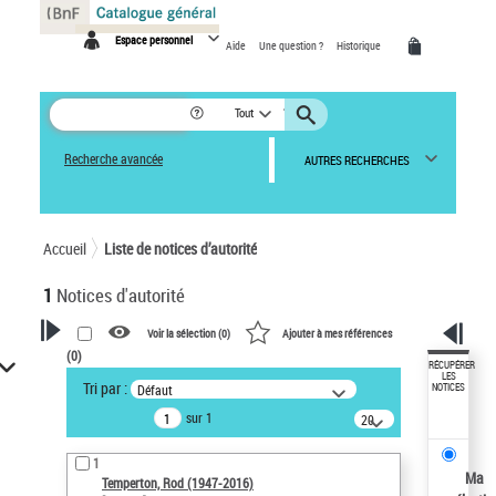
Panneau de gestion des cookies
Espace personnel
Aide
Une question ?
Historique
Tout
Recherche avancée
AUTRES RECHERCHES
Accueil
Liste de notices d’autorité
1
Notices d'autorité
Voir la sélection (
0
)
Ajouter à mes références
(
0
)
VOTRE RECHERCHE
RÉCUPÉRER
LES
Tri par :
Défaut
NOTICES
Recherche avancée dans les
sur 1
notices d’autorité
20
résultats/page
Œuvres liées à l'auteur :
1
Temperton, Rod (1947-2016)
Ma
Temperton, Rod (1947-2016)