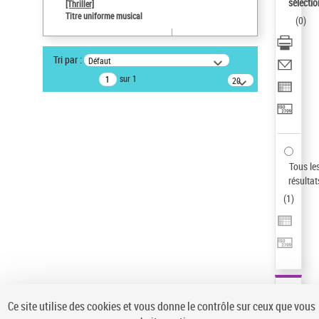
sélectio
[Thriller]
Pays
Titre uniforme musical
(
0
)
ne s'applique pas
Sauvegarder votre recherche
Tri par :
Défaut
AFFINER
sur 1
20
résultats/page
Type de notice d'autorité
Œuvre
(1)
Titre uniforme musical
(1)
Statut de la notice d’autorité
Tous le
résultat
Pays
(
1
)
Auteur d’œuvre
Ce site utilise des cookies et vous donne le contrôle sur ceux que vous