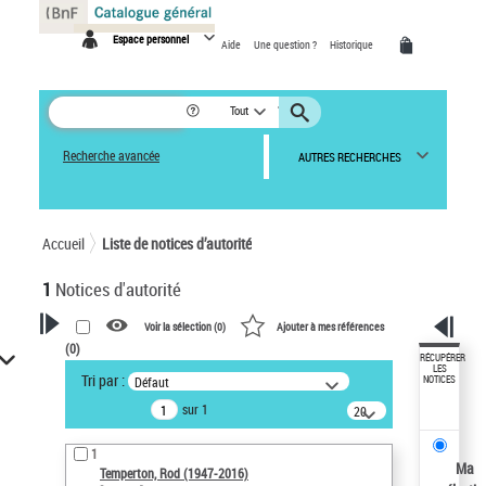
Panneau de gestion des cookies
Espace personnel
Aide
Une question ?
Historique
Tout
Recherche avancée
AUTRES RECHERCHES
Accueil
Liste de notices d’autorité
1
Notices d'autorité
Voir la sélection (
0
)
Ajouter à mes références
(
0
)
VOTRE RECHERCHE
RÉCUPÉRER
LES
Tri par :
Défaut
NOTICES
Recherche avancée dans les
sur 1
notices d’autorité
20
résultats/page
Œuvres liées à l'auteur :
1
Temperton, Rod (1947-2016)
Ma
Temperton, Rod (1947-2016)