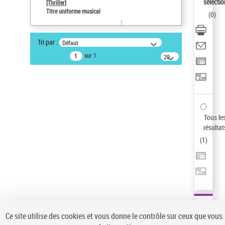
sélectio
[Thriller]
Pays
Titre uniforme musical
(
0
)
ne s'applique pas
Sauvegarder votre recherche
Tri par :
Défaut
AFFINER
sur 1
20
résultats/page
Type de notice d'autorité
Œuvre
(1)
Titre uniforme musical
(1)
Statut de la notice d’autorité
Tous le
résultat
Pays
(
1
)
Auteur d’œuvre
Ce site utilise des cookies et vous donne le contrôle sur ceux que vous