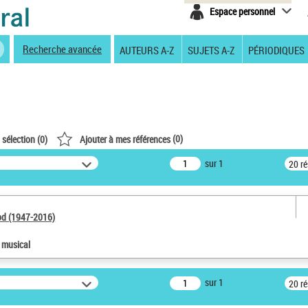
Espace personnel
Recherche avancée
AUTEURS A-Z
SUJETS A-Z
PÉRIODIQUES
(
0
)
 sélection (
0
)
Ajouter à mes références
sur 1
20 r
od (1947-2016)
e musical
sur 1
20 r