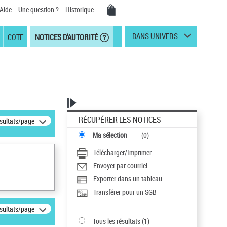
Aide
Une question ?
Historique
DANS UNIVERS
COTE
NOTICES D'AUTORITÉ
RÉCUPÉRER LES NOTICES
ésultats/page
Ma sélection
(
0
)
Télécharger/Imprimer
Envoyer par courriel
Exporter dans un tableau
Transférer pour un SGB
ésultats/page
Tous les résultats
(
1
)