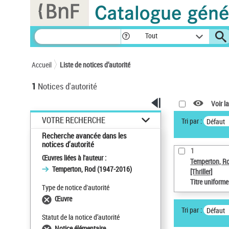
Panneau de gestion des cookies
Tout
Accueil
Liste de notices d’autorité
1
Notices d'autorité
Voir la
VOTRE RECHERCHE
Tri par :
Défaut
Recherche avancée dans les
notices d’autorité
1
Œuvres liées à l'auteur :
Temperton, R
Temperton, Rod (1947-2016)
[Thriller]
Titre uniform
Type de notice d'autorité
Œuvre
Tri par :
Défaut
Statut de la notice d’autorité
Notice élémentaire