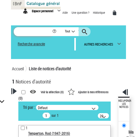
Panneau de gestion des cookies
Espace personnel
Aide
Une question ?
Historique
Tout
Recherche avancée
AUTRES RECHERCHES
Accueil
Liste de notices d’autorité
1
Notices d'autorité
Voir la sélection (
0
)
Ajouter à mes références
(
0
)
VOTRE RECHERCHE
RÉCUPÉRER
LES
Tri par :
Défaut
NOTICES
Recherche avancée dans les
sur 1
notices d’autorité
20
résultats/page
Œuvres liées à l'auteur :
1
Temperton, Rod (1947-2016)
Ma
Temperton, Rod (1947-2016)