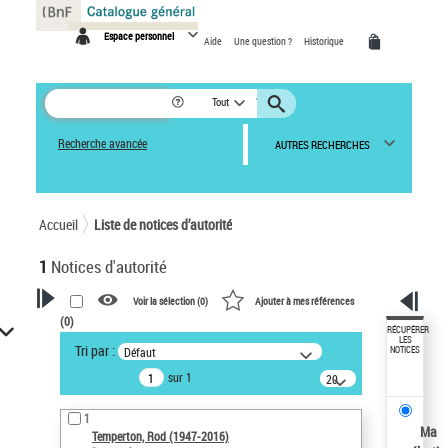
Panneau de gestion des cookies
Espace personnel
Aide
Une question ?
Historique
Tout
Recherche avancée
AUTRES RECHERCHES
Accueil
Liste de notices d’autorité
1
Notices d'autorité
Voir la sélection (
0
)
Ajouter à mes références
(
0
)
VOTRE RECHERCHE
RÉCUPÉRER
LES
Tri par :
Défaut
NOTICES
Recherche avancée dans les
sur 1
notices d’autorité
20
résultats/page
Œuvres liées à l'auteur :
1
Temperton, Rod (1947-2016)
Ma
Temperton, Rod (1947-2016)