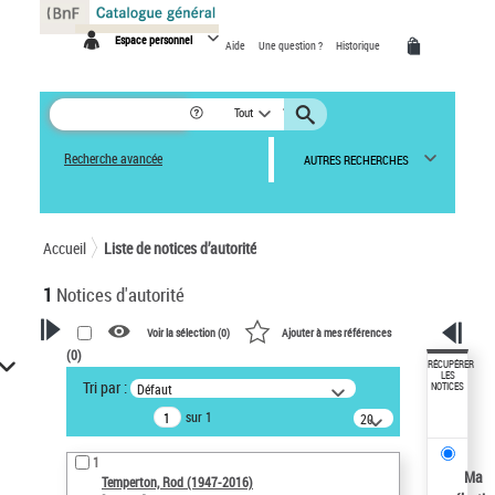
Panneau de gestion des cookies
Espace personnel
Aide
Une question ?
Historique
Tout
Recherche avancée
AUTRES RECHERCHES
Accueil
Liste de notices d’autorité
1
Notices d'autorité
Voir la sélection (
0
)
Ajouter à mes références
(
0
)
VOTRE RECHERCHE
RÉCUPÉRER
LES
Tri par :
Défaut
NOTICES
Recherche avancée dans les
sur 1
notices d’autorité
20
résultats/page
Œuvres liées à l'auteur :
1
Temperton, Rod (1947-2016)
Ma
Temperton, Rod (1947-2016)