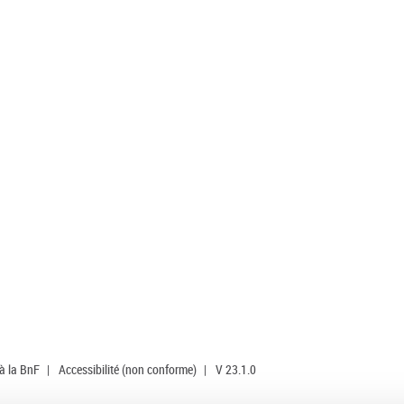
 à la BnF
|
Accessibilité (non conforme)
|
V 23.1.0