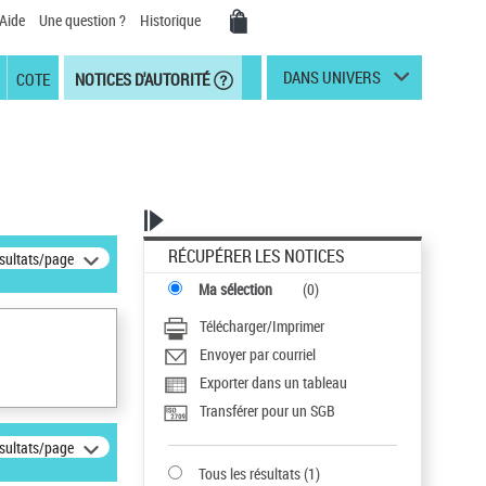
Aide
Une question ?
Historique
DANS UNIVERS
COTE
NOTICES D'AUTORITÉ
RÉCUPÉRER LES NOTICES
ésultats/page
Ma sélection
(
0
)
Télécharger/Imprimer
Envoyer par courriel
Exporter dans un tableau
Transférer pour un SGB
ésultats/page
Tous les résultats
(
1
)