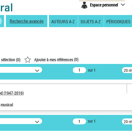
Espace personnel
Recherche avancée
AUTEURS A-Z
SUJETS A-Z
PÉRIODIQUES
(
0
)
 sélection (
0
)
Ajouter à mes références
sur 1
20 r
od (1947-2016)
e musical
sur 1
20 r