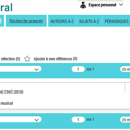
Espace personnel
Recherche avancée
AUTEURS A-Z
SUJETS A-Z
PÉRIODIQUES
(
0
)
 sélection (
0
)
Ajouter à mes références
sur 1
20 r
od (1947-2016)
e musical
sur 1
20 r