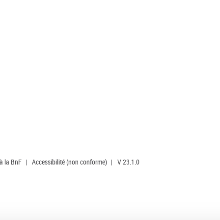
 à la BnF
|
Accessibilité (non conforme)
|
V 23.1.0