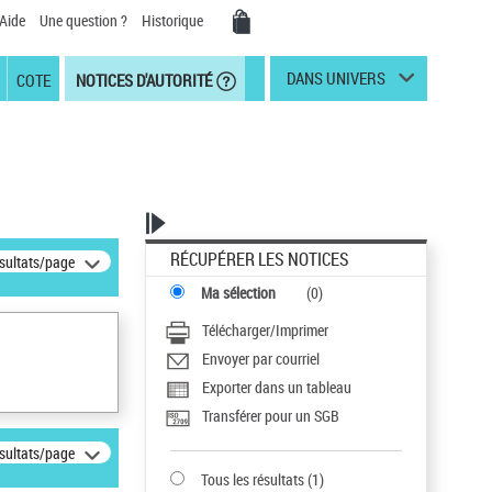
Aide
Une question ?
Historique
DANS UNIVERS
COTE
NOTICES D'AUTORITÉ
RÉCUPÉRER LES NOTICES
ésultats/page
Ma sélection
(
0
)
Télécharger/Imprimer
Envoyer par courriel
Exporter dans un tableau
Transférer pour un SGB
ésultats/page
Tous les résultats
(
1
)