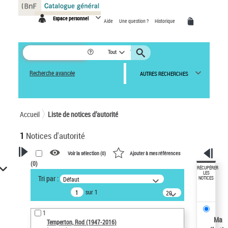
Panneau de gestion des cookies
Espace personnel
Aide
Une question ?
Historique
Tout
Recherche avancée
AUTRES RECHERCHES
Accueil
Liste de notices d’autorité
1
Notices d'autorité
Voir la sélection (
0
)
Ajouter à mes références
(
0
)
VOTRE RECHERCHE
RÉCUPÉRER
LES
Tri par :
Défaut
NOTICES
Recherche avancée dans les
sur 1
notices d’autorité
20
résultats/page
Œuvres liées à l'auteur :
1
Temperton, Rod (1947-2016)
Ma
Temperton, Rod (1947-2016)