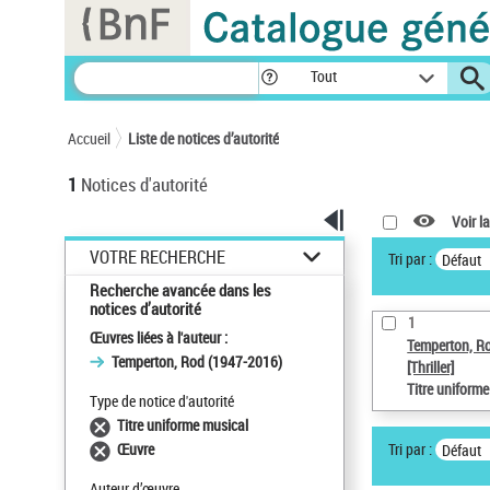
Panneau de gestion des cookies
Tout
Accueil
Liste de notices d’autorité
1
Notices d'autorité
Voir la
VOTRE RECHERCHE
Tri par :
Défaut
Recherche avancée dans les
notices d’autorité
1
Œuvres liées à l'auteur :
Temperton, R
Temperton, Rod (1947-2016)
[Thriller]
Titre uniform
Type de notice d'autorité
Titre uniforme musical
Tri par :
Œuvre
Défaut
Auteur d’œuvre