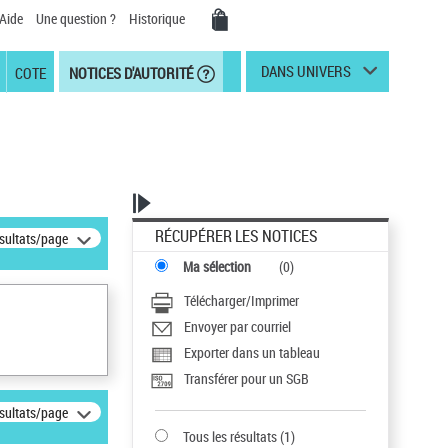
Aide
Une question ?
Historique
DANS UNIVERS
COTE
NOTICES D'AUTORITÉ
RÉCUPÉRER LES NOTICES
ésultats/page
Ma sélection
(
0
)
Télécharger/Imprimer
Envoyer par courriel
Exporter dans un tableau
Transférer pour un SGB
ésultats/page
Tous les résultats
(
1
)