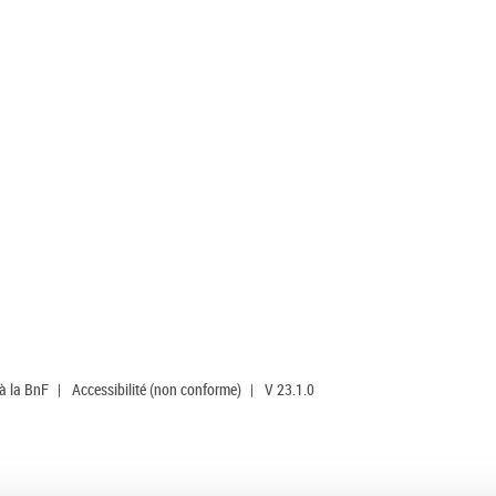
 à la BnF
|
Accessibilité (non conforme)
|
V 23.1.0