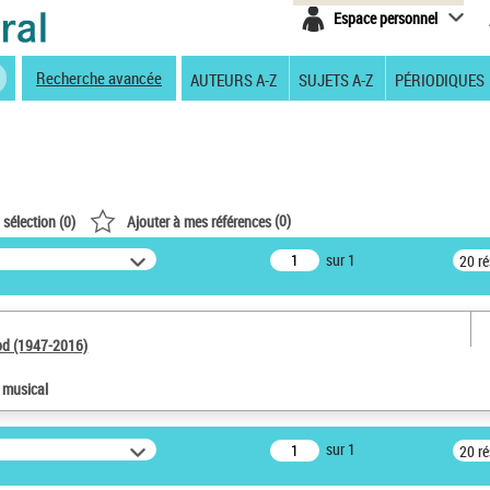
Espace personnel
Recherche avancée
AUTEURS A-Z
SUJETS A-Z
PÉRIODIQUES
(
0
)
 sélection (
0
)
Ajouter à mes références
sur 1
20 r
od (1947-2016)
e musical
sur 1
20 r