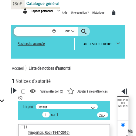
Panneau de gestion des cookies
Espace personnel
Aide
Une question ?
Historique
Tout
Recherche avancée
AUTRES RECHERCHES
Accueil
Liste de notices d’autorité
1
Notices d'autorité
Voir la sélection (
0
)
Ajouter à mes références
(
0
)
VOTRE RECHERCHE
RÉCUPÉRER
LES
Tri par :
Défaut
NOTICES
Recherche avancée dans les
sur 1
notices d’autorité
20
résultats/page
Œuvres liées à l'auteur :
1
Temperton, Rod (1947-2016)
Ma
Temperton, Rod (1947-2016)