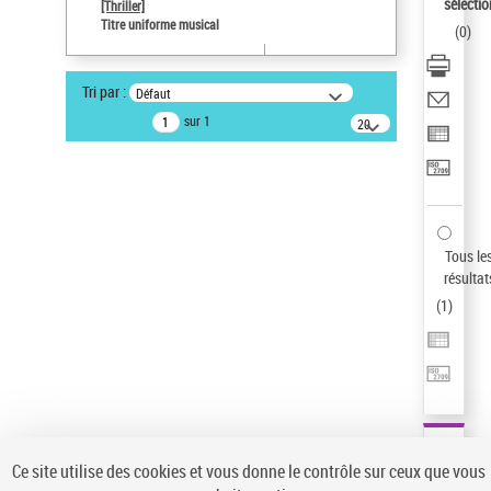
sélectio
[Thriller]
Auteur d’œuvre
Titre uniforme musical
(
0
)
Temperton, Rod (1947-2016)
Sauvegarder votre recherche
Tri par :
Défaut
AFFINER
sur 1
20
résultats/page
Type de notice d'autorité
Œuvre
(1)
Titre uniforme musical
(1)
Statut de la notice d’autorité
Tous le
résultat
Pays
(
1
)
Auteur d’œuvre
Ce site utilise des cookies et vous donne le contrôle sur ceux que vous