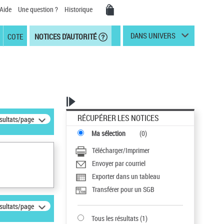
Aide
Une question ?
Historique
DANS UNIVERS
COTE
NOTICES D'AUTORITÉ
RÉCUPÉRER LES NOTICES
ésultats/page
Ma sélection
(
0
)
Télécharger/Imprimer
Envoyer par courriel
Exporter dans un tableau
Transférer pour un SGB
ésultats/page
Tous les résultats
(
1
)