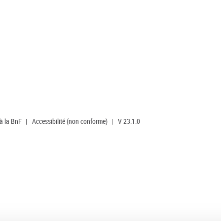
 à la BnF
|
Accessibilité (non conforme)
|
V 23.1.0