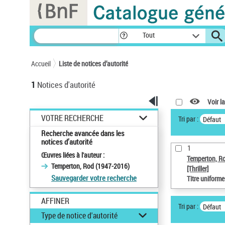
Panneau de gestion des cookies
Tout
Accueil
Liste de notices d’autorité
1
Notices d'autorité
Voir la
VOTRE RECHERCHE
Tri par :
Défaut
Recherche avancée dans les
notices d’autorité
1
Œuvres liées à l'auteur :
Temperton, R
Temperton, Rod (1947-2016)
[Thriller]
Sauvegarder votre recherche
Titre uniform
AFFINER
Tri par :
Défaut
Type de notice d'autorité