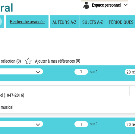
Espace personnel
Recherche avancée
AUTEURS A-Z
SUJETS A-Z
PÉRIODIQUES
(
0
)
 sélection (
0
)
Ajouter à mes références
sur 1
20 r
od (1947-2016)
e musical
sur 1
20 r