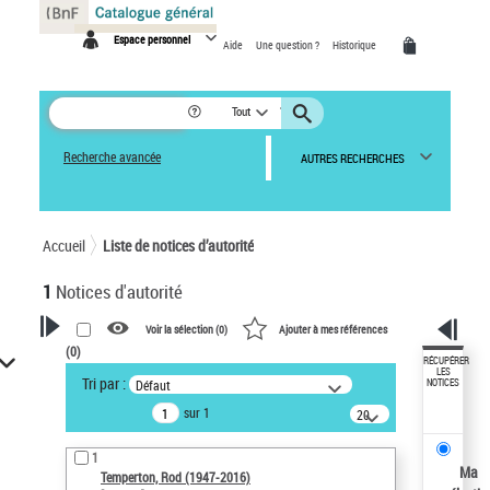
Panneau de gestion des cookies
Espace personnel
Aide
Une question ?
Historique
Tout
Recherche avancée
AUTRES RECHERCHES
Accueil
Liste de notices d’autorité
1
Notices d'autorité
Voir la sélection (
0
)
Ajouter à mes références
(
0
)
VOTRE RECHERCHE
RÉCUPÉRER
LES
Tri par :
Défaut
NOTICES
Recherche avancée dans les
sur 1
notices d’autorité
20
résultats/page
Œuvres liées à l'auteur :
1
Temperton, Rod (1947-2016)
Ma
Temperton, Rod (1947-2016)