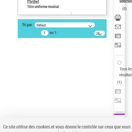
sélectio
[Thriller]
Auteur d’œuvre
Titre uniforme musical
(
0
)
Temperton, Rod (1947-2016)
Type de notice d'autorité
Tri par :
Défaut
Titre uniforme musical
sur 1
20
Œuvre
résultats/page
Sauvegarder votre recherche
AFFINER
Type de notice d'autorité
Tous le
Œuvre
(1)
résultat
Titre uniforme musical
(1)
(
1
)
Statut de la notice d’autorité
Pays
Auteur d’œuvre
Ce site utilise des cookies et vous donne le contrôle sur ceux que vous