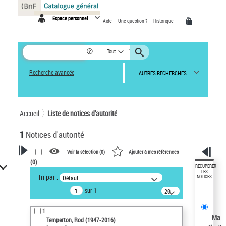
Panneau de gestion des cookies
Espace personnel
Aide
Une question ?
Historique
Tout
Recherche avancée
AUTRES RECHERCHES
Accueil
Liste de notices d’autorité
1
Notices d'autorité
Voir la sélection (
0
)
Ajouter à mes références
(
0
)
VOTRE RECHERCHE
RÉCUPÉRER
LES
Tri par :
Défaut
NOTICES
Recherche avancée dans les
sur 1
notices d’autorité
20
résultats/page
Œuvres liées à l'auteur :
1
Temperton, Rod (1947-2016)
Ma
Temperton, Rod (1947-2016)