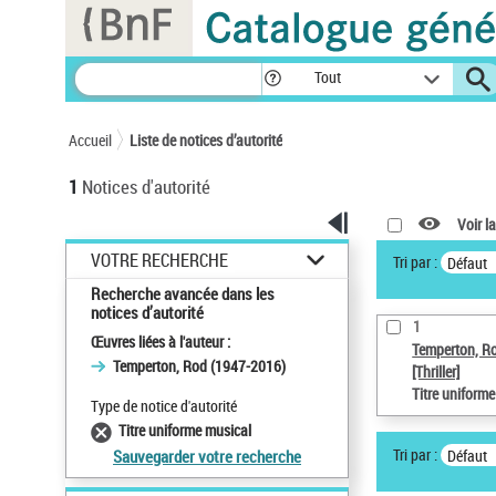
Panneau de gestion des cookies
Tout
Accueil
Liste de notices d’autorité
1
Notices d'autorité
Voir la
VOTRE RECHERCHE
Tri par :
Défaut
Recherche avancée dans les
notices d’autorité
1
Œuvres liées à l'auteur :
Temperton, R
Temperton, Rod (1947-2016)
[Thriller]
Titre uniform
Type de notice d'autorité
Titre uniforme musical
Tri par :
Défaut
Sauvegarder votre recherche