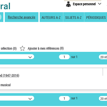
Espace personnel
Recherche avancée
AUTEURS A-Z
SUJETS A-Z
PÉRIODIQUES
(
0
)
 sélection (
0
)
Ajouter à mes références
sur 1
20 r
od (1947-2016)
e musical
sur 1
20 r