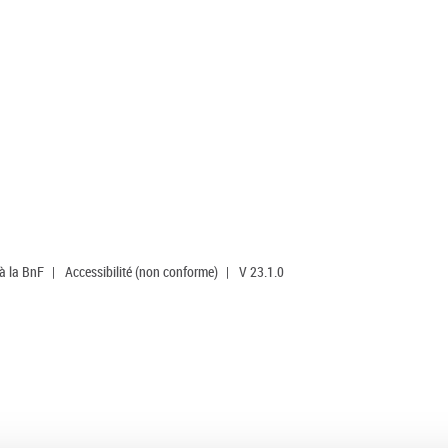
 à la BnF
|
Accessibilité (non conforme)
|
V 23.1.0