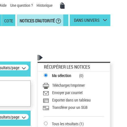
Aide
Une question ?
Historique
DANS UNIVERS
COTE
NOTICES D'AUTORITÉ
RÉCUPÉRER LES NOTICES
ésultats/page
Ma sélection
(
0
)
Télécharger/Imprimer
Envoyer par courriel
Exporter dans un tableau
Transférer pour un SGB
ésultats/page
Tous les résultats
(
1
)