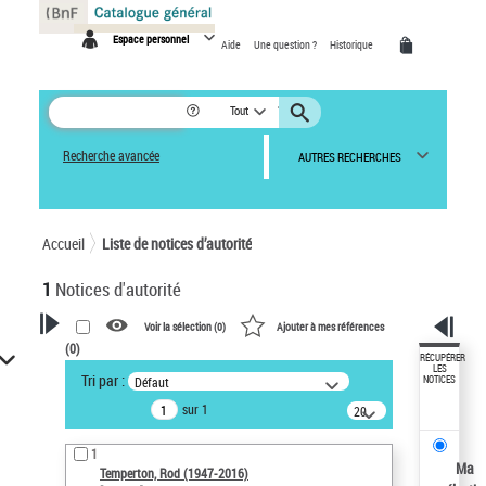
Panneau de gestion des cookies
Espace personnel
Aide
Une question ?
Historique
Tout
Recherche avancée
AUTRES RECHERCHES
Accueil
Liste de notices d’autorité
1
Notices d'autorité
Voir la sélection (
0
)
Ajouter à mes références
(
0
)
VOTRE RECHERCHE
RÉCUPÉRER
LES
Tri par :
Défaut
NOTICES
Recherche avancée dans les
sur 1
notices d’autorité
20
résultats/page
Œuvres liées à l'auteur :
1
Temperton, Rod (1947-2016)
Ma
Temperton, Rod (1947-2016)