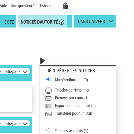
Aide
Une question ?
Historique
DANS UNIVERS
COTE
NOTICES D'AUTORITÉ
RÉCUPÉRER LES NOTICES
ésultats/page
Ma sélection
(
0
)
Télécharger/Imprimer
Envoyer par courriel
Exporter dans un tableau
Transférer pour un SGB
ésultats/page
Tous les résultats
(
1
)