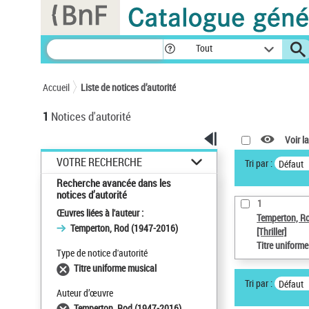
Panneau de gestion des cookies
Tout
Accueil
Liste de notices d’autorité
1
Notices d'autorité
Voir la
VOTRE RECHERCHE
Tri par :
Défaut
Recherche avancée dans les
notices d’autorité
1
Œuvres liées à l'auteur :
Temperton, R
Temperton, Rod (1947-2016)
[Thriller]
Titre uniform
Type de notice d'autorité
Titre uniforme musical
Tri par :
Défaut
Auteur d’œuvre
Temperton, Rod (1947-2016)