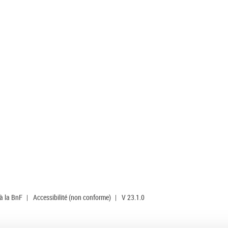
 à la BnF
|
Accessibilité (non conforme)
|
V 23.1.0