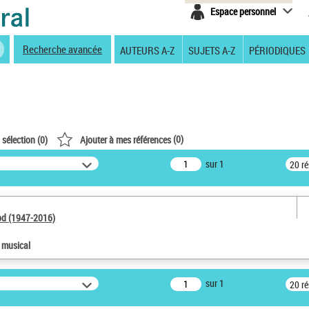
Espace personnel
Recherche avancée
AUTEURS A-Z
SUJETS A-Z
PÉRIODIQUES
(
0
)
 sélection (
0
)
Ajouter à mes références
sur 1
20 r
od (1947-2016)
e musical
sur 1
20 r