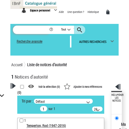
Panneau de gestion des cookies
Espace personnel
Aide
Une question ?
Historique
Tout
Recherche avancée
AUTRES RECHERCHES
Accueil
Liste de notices d’autorité
1
Notices d'autorité
Voir la sélection (
0
)
Ajouter à mes références
(
0
)
VOTRE RECHERCHE
RÉCUPÉRER
LES
Tri par :
Défaut
NOTICES
Recherche avancée dans les
sur 1
notices d’autorité
20
résultats/page
Œuvres liées à l'auteur :
1
Temperton, Rod (1947-2016)
Ma
Temperton, Rod (1947-2016)