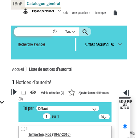
Panneau de gestion des cookies
Espace personnel
Aide
Une question ?
Historique
Tout
Recherche avancée
AUTRES RECHERCHES
Accueil
Liste de notices d’autorité
1
Notices d'autorité
Voir la sélection (
0
)
Ajouter à mes références
(
0
)
VOTRE RECHERCHE
RÉCUPÉRER
LES
Tri par :
Défaut
NOTICES
Recherche avancée dans les
sur 1
notices d’autorité
20
résultats/page
Œuvres liées à l'auteur :
1
Temperton, Rod (1947-2016)
Ma
Temperton, Rod (1947-2016)