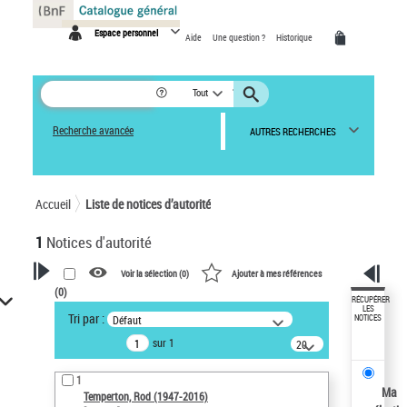
Panneau de gestion des cookies
Espace personnel
Aide
Une question ?
Historique
Tout
Recherche avancée
AUTRES RECHERCHES
Accueil
Liste de notices d’autorité
1
Notices d'autorité
Voir la sélection (
0
)
Ajouter à mes références
(
0
)
VOTRE RECHERCHE
RÉCUPÉRER
LES
Tri par :
Défaut
NOTICES
Recherche avancée dans les
sur 1
notices d’autorité
20
résultats/page
Œuvres liées à l'auteur :
1
Temperton, Rod (1947-2016)
Ma
Temperton, Rod (1947-2016)