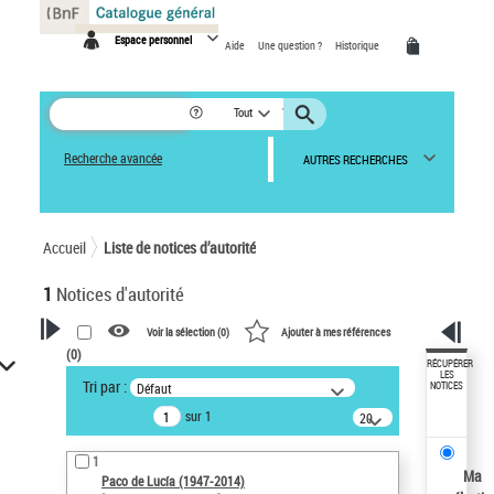
Panneau de gestion des cookies
Espace personnel
Aide
Une question ?
Historique
Tout
Recherche avancée
AUTRES RECHERCHES
Accueil
Liste de notices d’autorité
1
Notices d'autorité
Voir la sélection (
0
)
Ajouter à mes références
(
0
)
VOTRE RECHERCHE
RÉCUPÉRER
LES
Tri par :
Défaut
NOTICES
Recherche avancée dans les
sur 1
notices d’autorité
20
résultats/page
Œuvres liées à l'auteur :
1
Paco de Lucía (1947-2014)
Ma
Paco de Lucía (1947-2014)