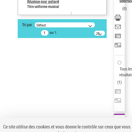
sélectio
[Musique pour guitare]
Auteur d’œuvre
Titre uniforme musical
(
0
)
Paco de Lucía (1947-2014)
Type de notice d'autorité
Tri par :
Défaut
Œuvre
sur 1
20
Sauvegarder votre recherche
résultats/page
AFFINER
Type de notice d'autorité
Œuvre
(1)
Tous le
Titre uniforme musical
(1)
résultat
(
1
)
Statut de la notice d’autorité
Pays
Auteur d’œuvre
Ce site utilise des cookies et vous donne le contrôle sur ceux que vous