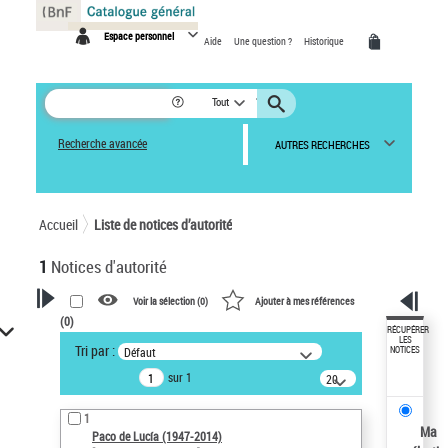
Panneau de gestion des cookies
Espace personnel
Aide
Une question ?
Historique
Tout
Recherche avancée
AUTRES RECHERCHES
Accueil
Liste de notices d’autorité
1
Notices d'autorité
Voir la sélection (
0
)
Ajouter à mes références
(
0
)
VOTRE RECHERCHE
RÉCUPÉRER
LES
Tri par :
Défaut
NOTICES
Recherche avancée dans les
sur 1
notices d’autorité
20
résultats/page
Œuvres liées à l'auteur :
1
Paco de Lucía (1947-2014)
Ma
Paco de Lucía (1947-2014)