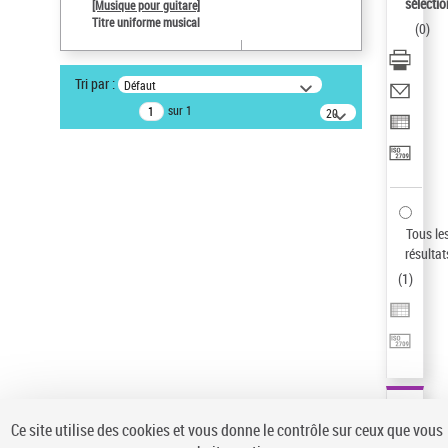
sélectio
[Musique pour guitare]
Type de notice d'autorité
Titre uniforme musical
(
0
)
Œuvre
Pays
Tri par :
Défaut
ne s'applique pas
sur 1
20
Sauvegarder votre recherche
résultats/page
AFFINER
Type de notice d'autorité
Œuvre
(1)
Tous le
Titre uniforme musical
(1)
résultat
(
1
)
Statut de la notice d’autorité
Pays
Auteur d’œuvre
Ce site utilise des cookies et vous donne le contrôle sur ceux que vous