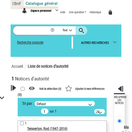
Panneau de gestion des cookies
Espace personnel
Aide
Une question ?
Historique
Tout
Recherche avancée
AUTRES RECHERCHES
Accueil
Liste de notices d’autorité
1
Notices d'autorité
Voir la sélection (
0
)
Ajouter à mes références
(
0
)
VOTRE RECHERCHE
RÉCUPÉRER
LES
Tri par :
Défaut
NOTICES
Recherche avancée dans les
sur 1
notices d’autorité
20
résultats/page
Œuvres liées à l'auteur :
1
Temperton, Rod (1947-2016)
Ma
Temperton, Rod (1947-2016)