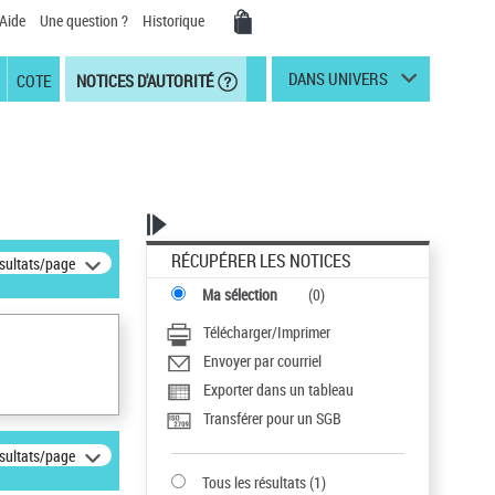
Aide
Une question ?
Historique
DANS UNIVERS
COTE
NOTICES D'AUTORITÉ
RÉCUPÉRER LES NOTICES
ésultats/page
Ma sélection
(
0
)
Télécharger/Imprimer
Envoyer par courriel
Exporter dans un tableau
Transférer pour un SGB
ésultats/page
Tous les résultats
(
1
)