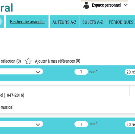
Espace personnel
Recherche avancée
AUTEURS A-Z
SUJETS A-Z
PÉRIODIQUES
(
0
)
 sélection (
0
)
Ajouter à mes références
sur 1
20 r
od (1947-2016)
e musical
sur 1
20 r