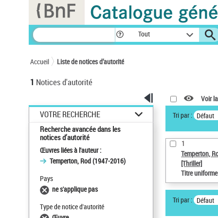
Panneau de gestion des cookies
Tout
Accueil
Liste de notices d’autorité
1
Notices d'autorité
Voir la
VOTRE RECHERCHE
Tri par :
Défaut
Recherche avancée dans les
notices d’autorité
1
Œuvres liées à l'auteur :
Temperton, R
Temperton, Rod (1947-2016)
[Thriller]
Titre uniform
Pays
ne s'applique pas
Tri par :
Défaut
Type de notice d'autorité
Œuvre