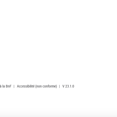
 à la BnF
|
Accessibilité (non conforme)
|
V 23.1.0