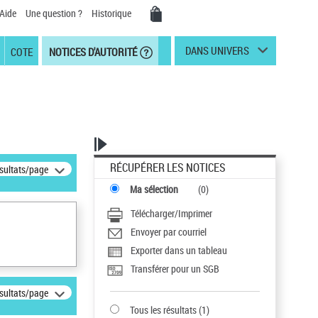
Aide
Une question ?
Historique
DANS UNIVERS
COTE
NOTICES D'AUTORITÉ
RÉCUPÉRER LES NOTICES
ésultats/page
Ma sélection
(
0
)
Télécharger/Imprimer
Envoyer par courriel
Exporter dans un tableau
Transférer pour un SGB
ésultats/page
Tous les résultats
(
1
)