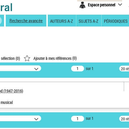
Espace personnel
Recherche avancée
AUTEURS A-Z
SUJETS A-Z
PÉRIODIQUES
(
0
)
 sélection (
0
)
Ajouter à mes références
sur 1
20 r
od (1947-2016)
e musical
sur 1
20 r