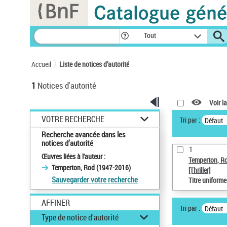
Panneau de gestion des cookies
Tout
Accueil
Liste de notices d’autorité
1
Notices d'autorité
Voir la
VOTRE RECHERCHE
Tri par :
Défaut
Recherche avancée dans les
notices d’autorité
1
Œuvres liées à l'auteur :
Temperton, R
Temperton, Rod (1947-2016)
[Thriller]
Sauvegarder votre recherche
Titre uniform
AFFINER
Tri par :
Défaut
Type de notice d'autorité