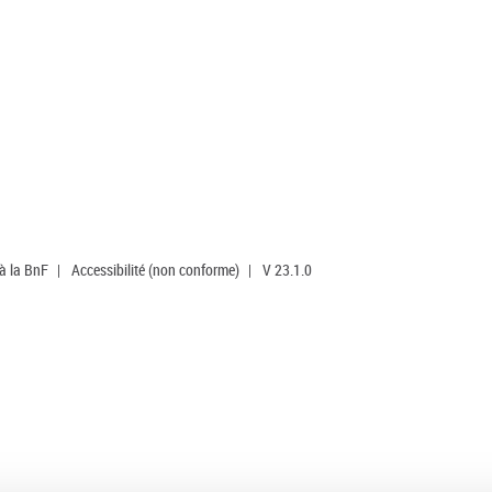
 à la BnF
|
Accessibilité (non conforme)
|
V 23.1.0