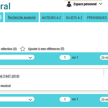
Espace personnel
Recherche avancée
AUTEURS A-Z
SUJETS A-Z
PÉRIODIQUES
(
0
)
 sélection (
0
)
Ajouter à mes références
sur 1
20 r
od (1947-2016)
e musical
sur 1
20 r