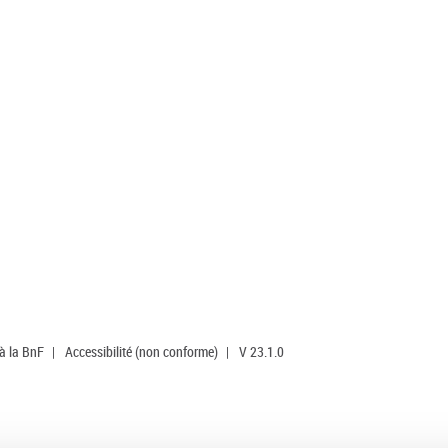
 à la BnF
|
Accessibilité (non conforme)
|
V 23.1.0