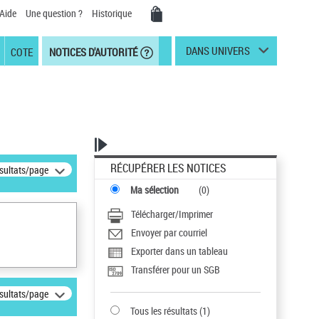
Aide
Une question ?
Historique
DANS UNIVERS
COTE
NOTICES D'AUTORITÉ
RÉCUPÉRER LES NOTICES
ésultats/page
Ma sélection
(
0
)
Télécharger/Imprimer
Envoyer par courriel
Exporter dans un tableau
Transférer pour un SGB
ésultats/page
Tous les résultats
(
1
)